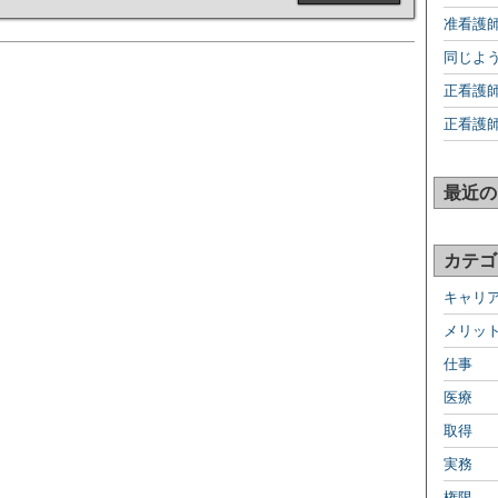
准看護
同じよ
正看護
正看護
最近の
カテゴ
キャリ
メリッ
仕事
医療
取得
実務
権限