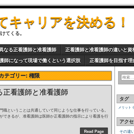
てキャリアを決める！
開けてくる。
異なる正看護師と准看護師
正看護師と准看護師の違いと資
護師になって現場で働くという選択肢
正看護師を目指す理
カテゴリー:
権限
る正看護師と准看護師
タグ
メリット
門職ということは共通していて同じような仕事を行っている。
ができるが、准看護師は医師か正看護師の指示により看護を行
アクセ
]
Read Page
その違